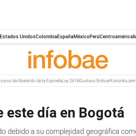
Estados Unidos
Colombia
España
México
Perú
Centroamérica
M
curso de Abelardo de la Espriella
Ley 2618
Gustavo Bolívar
Kokoriko
Jenn
e este día en Bogotá
do debido a su complejidad geográfica como 