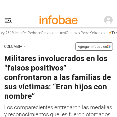
 2618
Jennifer Pedraza
Servicio de taxi
Gustavo Petro
Kokoriko
Tren
COLOMBIA
Agregar Infobae en
Militares involucrados en los
“falsos positivos”
confrontaron a las familias de
sus víctimas: “Eran hijos con
nombre”
Los comparecientes entregaron las medallas
y reconocimientos que les fueron otorgados