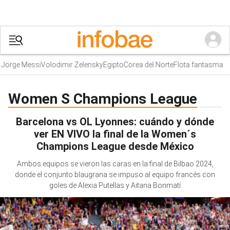
Jorge Messi
Volodimir Zelensky
Egipto
Corea del Norte
Flota fantasma
Women S Champions League
Barcelona vs OL Lyonnes: cuándo y dónde
ver EN VIVO la final de la Women´s
Champions League desde México
Ambos equipos se vieron las caras en la final de Bilbao 2024,
donde el conjunto blaugrana se impuso al equipo francés con
goles de Alexia Putellas y Aitana Bonmatí