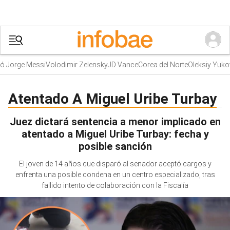
 Jorge Messi
Volodimir Zelensky
JD Vance
Corea del Norte
Oleksiy Yukov
Atentado A Miguel Uribe Turbay
Juez dictará sentencia a menor implicado en
atentado a Miguel Uribe Turbay: fecha y
posible sanción
El joven de 14 años que disparó al senador aceptó cargos y
enfrenta una posible condena en un centro especializado, tras
fallido intento de colaboración con la Fiscalía