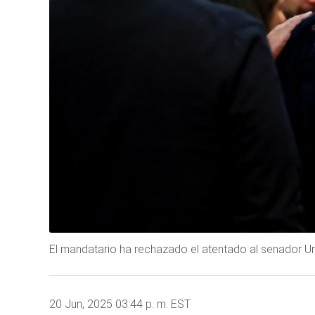
El mandatario ha rechazado el atentado al senador Ur
20 Jun, 2025 03:44 p. m. EST