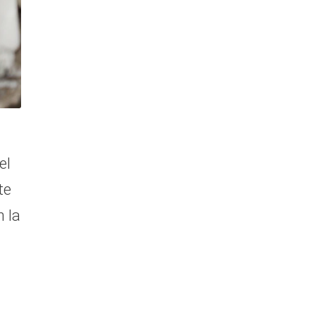
el
te
n la