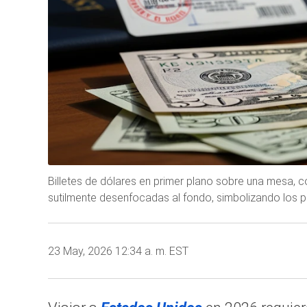
Billetes de dólares en primer plano sobre una mesa, 
sutilmente desenfocadas al fondo, simbolizando los pr
23 May, 2026 12:34 a. m. EST