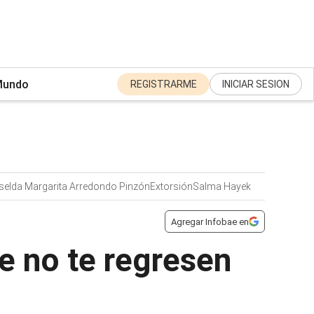
undo
REGISTRARME
INICIAR SESION
iselda Margarita Arredondo Pinzón
Extorsión
Salma Hayek
Agregar Infobae en
e no te regresen