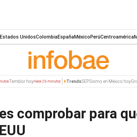
Estados Unidos
Colombia
España
México
Perú
Centroamérica
M
Temblor hoy
SEP
Sismo en México hoy
Gr
Trends
inutos
Hace 26 minutos
es comprobar para qu
EEUU