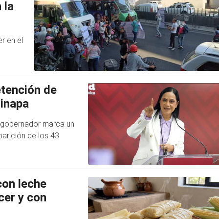
 la
r en el
etención de
zinapa
 exgobernador marca un
arición de los 43
con leche
cer y con