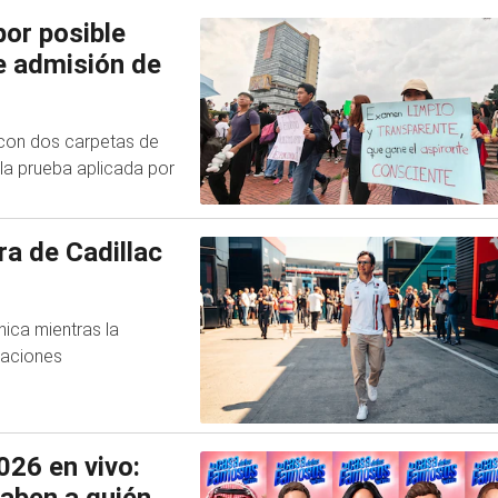
por posible
e admisión de
a con dos carpetas de
 la prueba aplicada por
a de Cadillac
nica mientras la
caciones
26 en vivo:
saben a quién