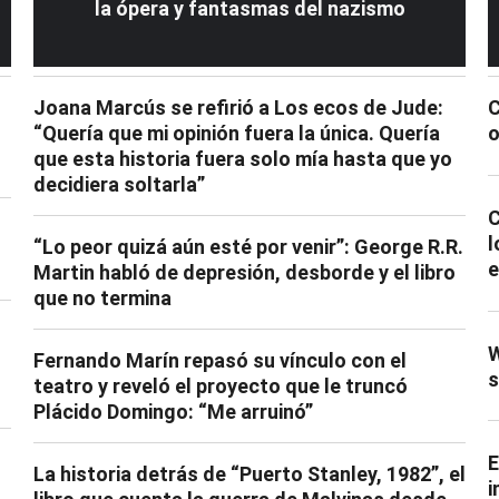
la ópera y fantasmas del nazismo
Joana Marcús se refirió a Los ecos de Jude:
C
“Quería que mi opinión fuera la única. Quería
o
que esta historia fuera solo mía hasta que yo
decidiera soltarla”
C
l
“Lo peor quizá aún esté por venir”: George R.R.
e
Martin habló de depresión, desborde y el libro
que no termina
W
Fernando Marín repasó su vínculo con el
s
teatro y reveló el proyecto que le truncó
Plácido Domingo: “Me arruinó”
E
La historia detrás de “Puerto Stanley, 1982”, el
i