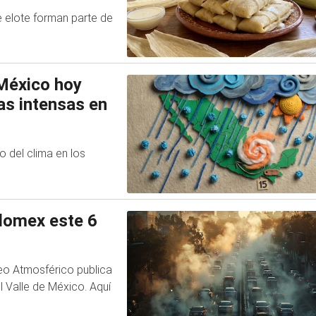
e elote forman parte de
México hoy
ias intensas en
o del clima en los
Edomex este 6
reo Atmosférico publica
l Valle de México. Aquí