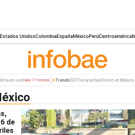
Estados Unidos
Colombia
España
México
Perú
Centroamérica
M
lima en vivo
SEP
Cucarachas
Sismo en México
Trends
Hace 17 minutos
México
s,
 6 de
riles