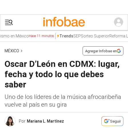
o en México
SEP
Sorteo Superior
Reforma Labo
Trends
Hace 11 minutos
MÉXICO
Agregar Infobae en
Oscar D’León en CDMX: lugar,
fecha y todo lo que debes
saber
Uno de los líderes de la música afrocaribeña
vuelve al país en su gira
Por
Mariana L. Martínez
Seguir