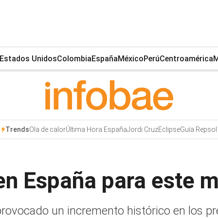
Estados Unidos
Colombia
España
México
Perú
Centroamérica
M
Ola de calor
Última Hora España
Jordi Cruz
Eclipse
Guía Repsol
Trends
z en España para este 
ovocado un incremento histórico en los prec