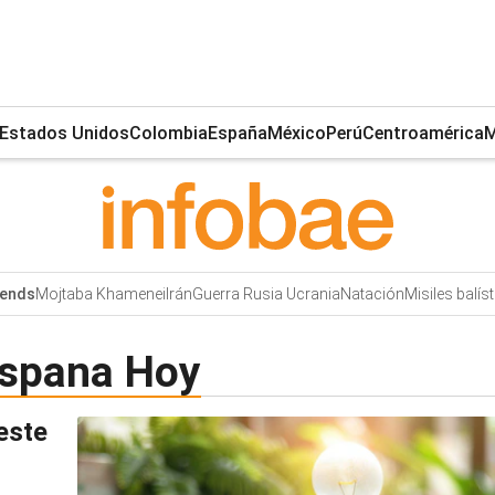
Estados Unidos
Colombia
España
México
Perú
Centroamérica
M
Mojtaba Khamenei
Irán
Guerra Rusia Ucrania
Natación
Misiles balís
ends
 Espana Hoy
 este