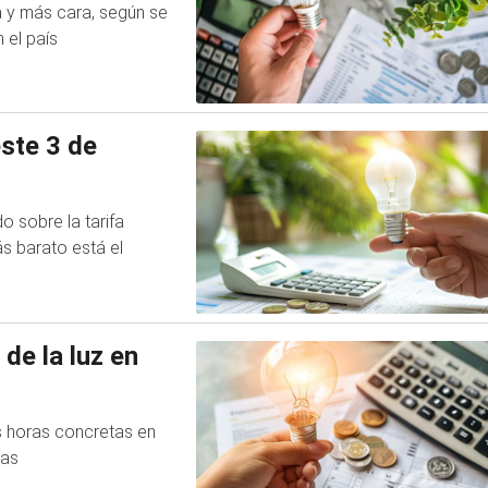
a y más cara, según se
 el país
este 3 de
o sobre la tarifa
s barato está el
de la luz en
as horas concretas en
jas