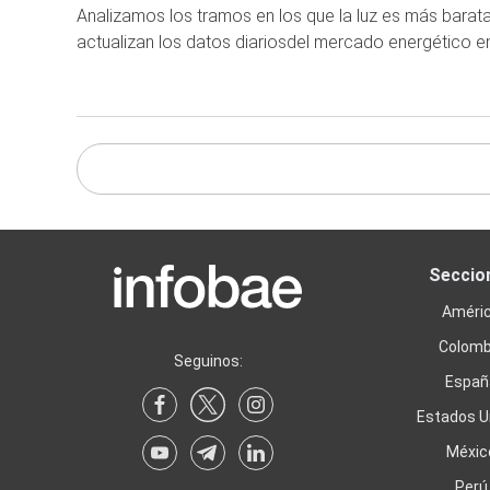
Analizamos los tramos en los que la luz es más barat
actualizan los datos diariosdel mercado energético en
Seccio
Améri
Colomb
Seguinos:
Españ
Estados U
Méxic
Perú