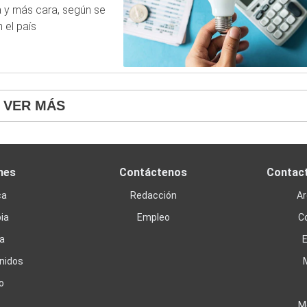
a y más cara, según se
 el país
VER MÁS
nes
Contáctenos
Contac
ca
Redacción
Ar
ia
Empleo
C
a
nidos
o
M