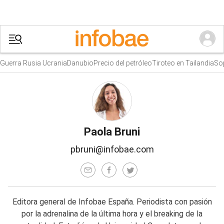
erra Rusia Ucrania
Danubio
Precio del petróleo
Tiroteo en Tailandia
Sophi
Paola Bruni
pbruni@infobae.com
Editora general de Infobae España. Periodista con pasión
por la adrenalina de la última hora y el breaking de la