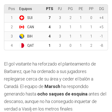
Pos
Equipos
PTS
PJ
PG
PE
PP
DG
1
SUI
7
3
2
1
0
+4
2
CAN
4
3
1
1
1
+5
3
BIH
4
3
1
1
1
-1
4
QAT
1
3
0
1
2
-8
El gol visitante ha reforzado el planteamiento de
Barbarez, que ha ordenado a sus jugadores
replegarse cerca de su área y ceder el balón a
Canadá. El equipo de
Marsch
ha respondido
generando hasta
ocho saques de esquina
antes del
descanso, aunque no ha conseguido inquietar de
verdad a Vasilj en los metros finales.