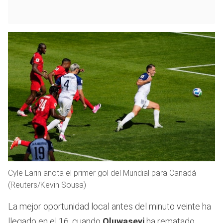
Cyle Larin anota el primer gol del Mundial para Canadá
(Reuters/Kevin Sousa)
La mejor oportunidad local antes del minuto veinte ha
llegado en el 16, cuando
Oluwaseyi
ha rematado