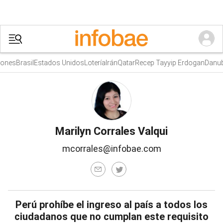
nes
Brasil
Estados Unidos
Lotería
Irán
Qatar
Recep Tayyip Erdogan
Danubi
Marilyn Corrales Valqui
mcorrales@infobae.com
Perú prohíbe el ingreso al país a todos los
ciudadanos que no cumplan este requisito