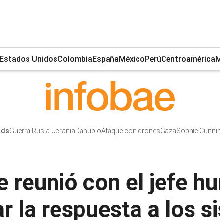
Estados Unidos
Colombia
España
México
Perú
Centroamérica
M
Guerra Rusia Ucrania
Danubio
Ataque con drones
Gaza
Sophie Cunn
nds
 reunió con el jefe hu
r la respuesta a los s