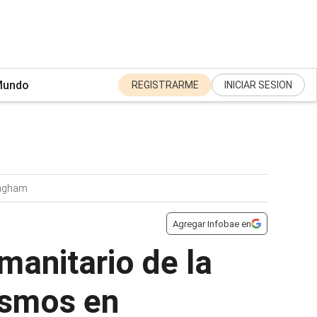
undo
REGISTRARME
INICIAR SESION
ingham
Agregar Infobae en
manitario de la
ismos en