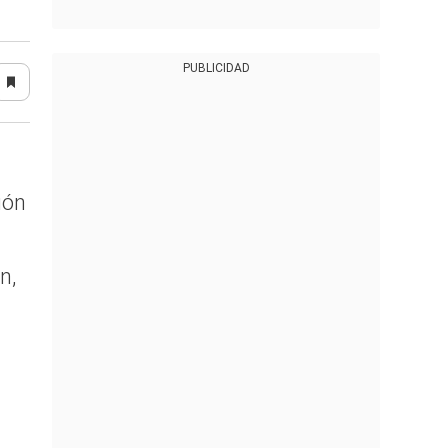
PUBLICIDAD
ión
n,
a