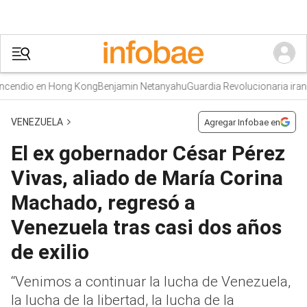
ndio en Hong Kong
Benjamin Netanyahu
Guardia Revolucionaria iraní
Mur
VENEZUELA
Agregar Infobae en
El ex gobernador César Pérez
Vivas, aliado de María Corina
Machado, regresó a
Venezuela tras casi dos años
de exilio
“Venimos a continuar la lucha de Venezuela,
la lucha de la libertad, la lucha de la