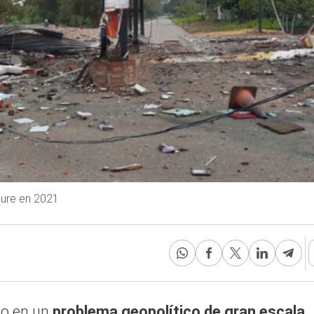
Apure en 2021
do en un
problema geopolítico de gran escala
,