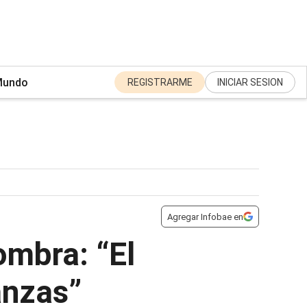
undo
REGISTRARME
INICIAR SESION
Agregar Infobae en
ombra: “El
ianzas”