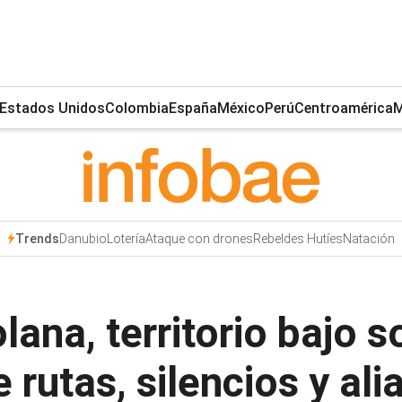
Estados Unidos
Colombia
España
México
Perú
Centroamérica
M
Danubio
Lotería
Ataque con drones
Rebeldes Hutíes
Natación
Trends
lana, territorio bajo s
 rutas, silencios y al