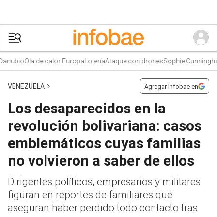
nubio
Ola de calor Europa
Lotería
Ataque con drones
Sophie Cunningha
VENEZUELA
Agregar Infobae en
Los desaparecidos en la
revolución bolivariana: casos
emblemáticos cuyas familias
no volvieron a saber de ellos
Dirigentes políticos, empresarios y militares
figuran en reportes de familiares que
aseguran haber perdido todo contacto tras