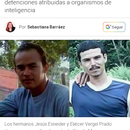
detenciones atribuidas a organismos de
inteligencia
Por
Sebastiana Barráez
Seguir
Los hermanos Jesús Esneider y Eliécer Vergel Prado