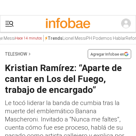
ssi
Lionel Messi
PH Podemos Hablar
Reforma l
Trends
Hace 14 minutos
TELESHOW
Agregar Infobae en
Kristian Ramírez: “Aparte de
cantar en Los del Fuego,
trabajo de encargado”
Le tocó liderar la banda de cumbia tras la
muerte del emblemático Banana
Mascheroni. Invitado a “Nunca me faltes”,
cuenta cómo fue ese proceso, hablá de su
pasado como artista callejero y explica por