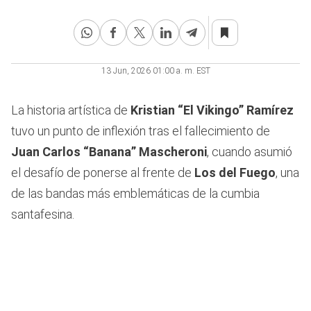
31
minutes,
38
seconds
13 Jun, 2026 01:00 a. m. EST
La historia artística de
Kristian “El Vikingo” Ramírez
tuvo un punto de inflexión tras el fallecimiento de
Juan Carlos “Banana” Mascheroni
, cuando asumió
el desafío de ponerse al frente de
Los del Fuego
, una
de las bandas más emblemáticas de la cumbia
santafesina.