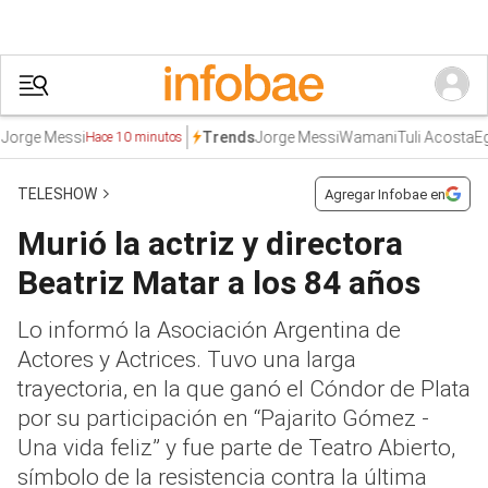
ge Messi
Jorge Messi
Wamani
Tuli Acosta
Egipt
Trends
Hace 10 minutos
TELESHOW
Agregar Infobae en
Murió la actriz y directora
Beatriz Matar a los 84 años
Lo informó la Asociación Argentina de
Actores y Actrices. Tuvo una larga
trayectoria, en la que ganó el Cóndor de Plata
por su participación en “Pajarito Gómez -
Una vida feliz” y fue parte de Teatro Abierto,
símbolo de la resistencia contra la última