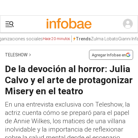
zaciones sociales
Zulma Lobato
Gianni Infanti
Trends
Hace 20 minutos
TELESHOW
Agregar Infobae en
De la devoción al horror: Julia
Calvo y el arte de protagonizar
Misery en el teatro
En una entrevista exclusiva con Teleshow, la
actriz cuenta cómo se preparó para el papel
de Annie Wilkes, los matices de una villana
inolvidable y la importancia de reflexionar
sobre la salud mental desde el escenario