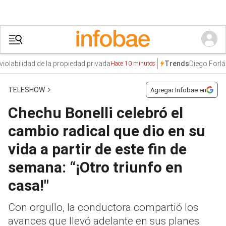
lidad de la propiedad privada
Diego Forlán
Valle
Trends
Hace 10 minutos
TELESHOW
Agregar Infobae en
Chechu Bonelli celebró el
cambio radical que dio en su
vida a partir de este fin de
semana: “¡Otro triunfo en
casa!"
Con orgullo, la conductora compartió los
avances que llevó adelante en sus planes