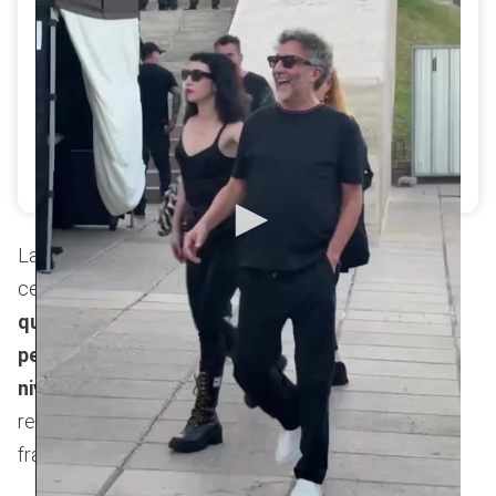
Fito Páez y Sofía Gala llegaron justos al show del
músico en medio de versiones de romance
(Instagram)
La cantante no esquivó el tema de la supuesta
cercanía física entre Fito Páez y Sofía Gala.
“Obvio
que le pregunté si se besaron y me dijo que sí,
pero que son amigos y no llegaron al próximo
nivel”
, aseguró Cantilo en el ciclo televisivo,
reafirmando que la relación no pasa del plano
fraternal.