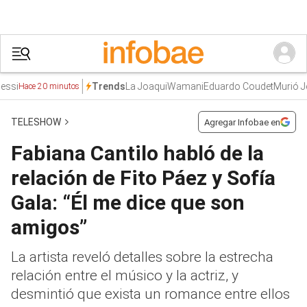
La Joaqui
Wamani
Eduardo Coudet
Murió Jorge
Trends
Hace 20 minutos
TELESHOW
Agregar Infobae en
Fabiana Cantilo habló de la
relación de Fito Páez y Sofía
Gala: “Él me dice que son
amigos”
La artista reveló detalles sobre la estrecha
relación entre el músico y la actriz, y
desmintió que exista un romance entre ellos