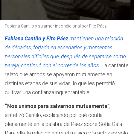
0
Fabiana Cantilo y su amor incondicional por Fito Páez
seconds
of
2
Fabiana Cantilo y Fito Páez
mantienen una relación
minutes,
19
de décadas, forjada en escenarios y momentos
seconds
personales difíciles que, después de separarse como
pareja, continuó con el correr de los años.
La cantante
relató que ambos se apoyaron mutuamente en
distintas etapas de sus vidas, lo que les permitió
cultivar una confianza inquebrantable.
“Nos unimos para salvarnos mutuamente”
,
sintetizó Cantilo, explicando por qué confía
plenamente en la palabra de Páez sobre Sofía Gala.
Para ella, la relación entre el músico y la actriz es solo