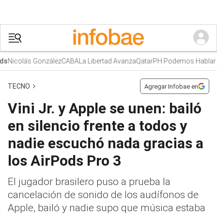
Nicolás González
CABA
La Libertad Avanza
Qatar
PH Podemos Hablar
TECNO
Agregar Infobae en
Vini Jr. y Apple se unen: bailó
en silencio frente a todos y
nadie escuchó nada gracias a
los AirPods Pro 3
El jugador brasilero puso a prueba la
cancelación de sonido de los audífonos de
Apple, bailó y nadie supo que música estaba