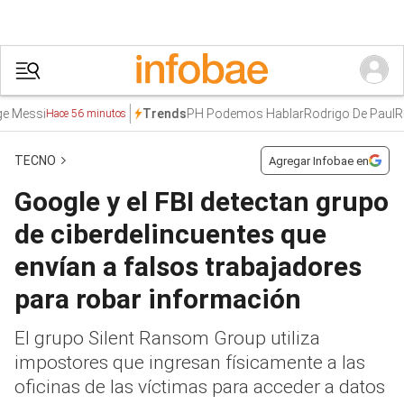
essi
PH Podemos Hablar
Rodrigo De Paul
Refor
Trends
Hace 56 minutos
TECNO
Agregar Infobae en
Google y el FBI detectan grupo
de ciberdelincuentes que
envían a falsos trabajadores
para robar información
El grupo Silent Ransom Group utiliza
impostores que ingresan físicamente a las
oficinas de las víctimas para acceder a datos