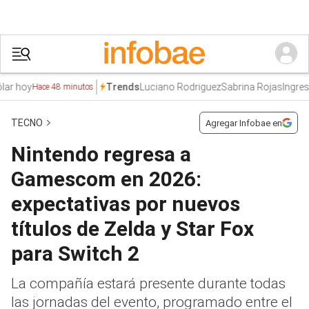
 hoy
Luciano Rodriguez
Sabrina Rojas
Ingresos
Trends
Hace 48 minutos
TECNO
Agregar Infobae en
Nintendo regresa a
Gamescom en 2026:
expectativas por nuevos
títulos de Zelda y Star Fox
para Switch 2
La compañía estará presente durante todas
las jornadas del evento, programado entre el