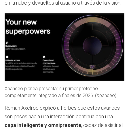
en la nube y devueltos al usuario a través de la visión.
Xpanceo planea presentar su primer prototipo
completamente integrado a finales de 2026. (Xpanceo)
Roman Axelrod explicó a Forbes que estos avances
son pasos hacia una interacción continua con una
capa inteligente y omnipresente
, capaz de asistir al