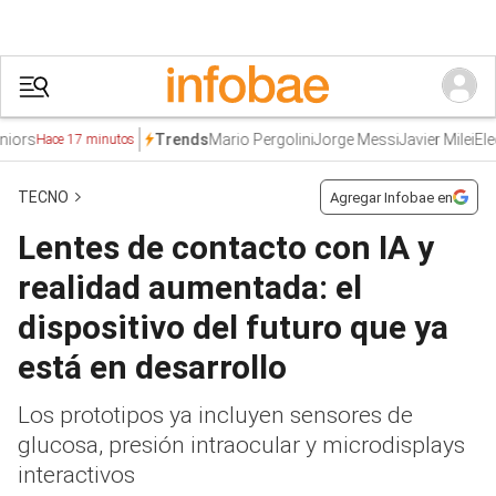
rs
Mario Pergolini
Jorge Messi
Javier Milei
Elecc
Trends
Hace 17 minutos
TECNO
Agregar Infobae en
Lentes de contacto con IA y
realidad aumentada: el
dispositivo del futuro que ya
está en desarrollo
Los prototipos ya incluyen sensores de
glucosa, presión intraocular y microdisplays
interactivos