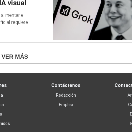
IA visual
alimentar el
ficial requiere
VER MÁS
nes
Contáctenos
Contac
ca
Redacción
Ar
ia
Empleo
C
a
nidos