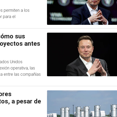
es permiten a los
r para el
 cómo sus
royectos antes
tados Unidos
xión operativa, las
ca entre las compañías
ores
os, a pesar de