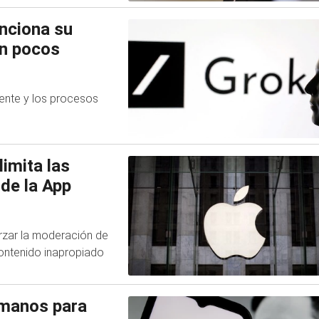
unciona su
en pocos
iente y los procesos
limita las
 de la App
orzar la moderación de
contenido inapropiado
umanos para