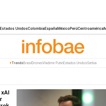
Estados Unidos
Colombia
España
México
Perú
Centroamérica
M
Brasil
Drones
Vladimir Putin
Estados Unidos
Serbia
Trends
 xAI
r
Grok