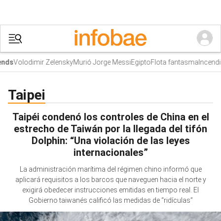
Volodimir Zelensky
Murió Jorge Messi
Egipto
Flota fantasma
Incendio
nds
Taipei
Taipéi condenó los controles de China en el
estrecho de Taiwán por la llegada del tifón
Dolphin: “Una violación de las leyes
internacionales”
La administración marítima del régimen chino informó que
aplicará requisitos a los barcos que naveguen hacia el norte y
exigirá obedecer instrucciones emitidas en tiempo real. El
Gobierno taiwanés calificó las medidas de “ridículas”