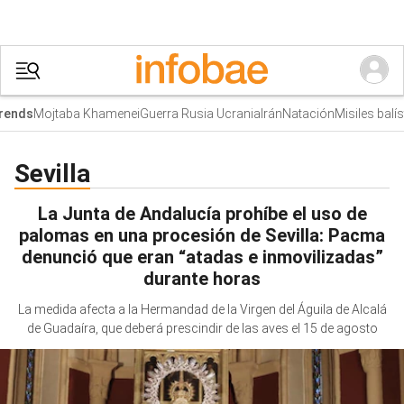
Mojtaba Khamenei
Guerra Rusia Ucrania
Irán
Natación
Misiles balíst
ends
Sevilla
La Junta de Andalucía prohíbe el uso de
palomas en una procesión de Sevilla: Pacma
denunció que eran “atadas e inmovilizadas”
durante horas
La medida afecta a la Hermandad de la Virgen del Águila de Alcalá
de Guadaíra, que deberá prescindir de las aves el 15 de agosto