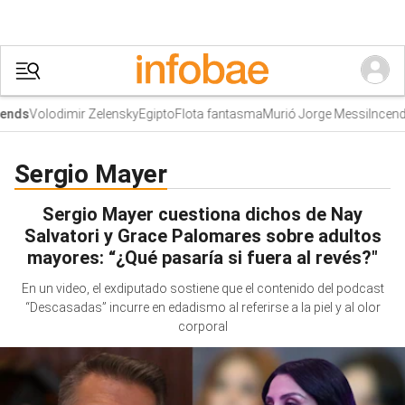
Volodimir Zelensky
Egipto
Flota fantasma
Murió Jorge Messi
Incendi
nds
Sergio Mayer
Sergio Mayer cuestiona dichos de Nay
Salvatori y Grace Palomares sobre adultos
mayores: “¿Qué pasaría si fuera al revés?"
En un video, el exdiputado sostiene que el contenido del podcast
“Descasadas” incurre en edadismo al referirse a la piel y al olor
corporal