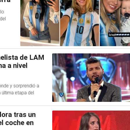
lo
del
anelista de LAM
a a nivel
onde y sorprendió a
 última etapa del
lora tras un
el coche en