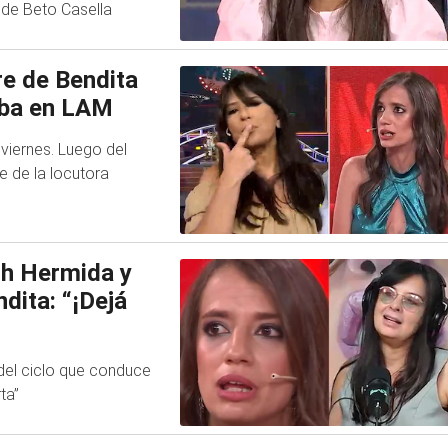
 de Beto Casella
re de Bendita
aba en LAM
 viernes. Luego del
e de la locutora
th Hermida y
dita: “¡Dejá
del ciclo que conduce
ta”