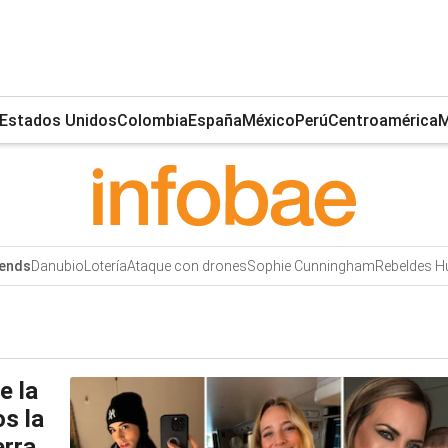
Estados Unidos
Colombia
España
México
Perú
Centroamérica
M
Danubio
Lotería
Ataque con drones
Sophie Cunningham
Rebeldes H
ends
e la
os la
erra