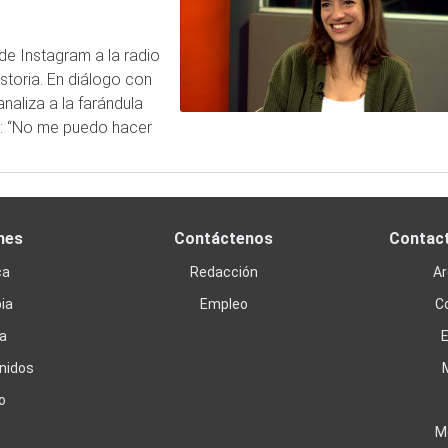
de Instagram a la radio
istoria. En diálogo con
analiza a la farándula
al: “No me puedo hacer
nes
Contáctenos
Contac
ca
Redacción
Ar
ia
Empleo
C
a
nidos
o
M