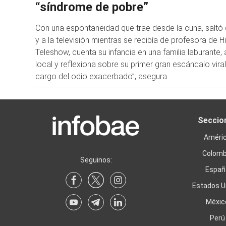
“síndrome de pobre”
Con una espontaneidad que trae desde la cuna, saltó 
y a la televisión mientras se recibía de profesora de H
Teleshow, cuenta su infancia en una familia laburante, 
local y reflexiona sobre su primer gran escándalo vir
cargo del odio exacerbado”, asegura
Seccio
Améri
Colomb
Seguinos:
Españ
Estados U
Méxic
Perú