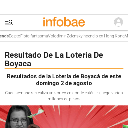
Egipto
Flota fantasma
Volodimir Zelensky
Incendio en Hong Kong
Mur
nds
Resultado De La Loteria De
Boyaca
Resultados de la Lotería de Boyacá de este
domingo 2 de agosto
Cada semana se realiza un sorteo en dónde están en juego varios
millones de pesos