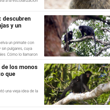
ia a la escolarización
: descubren
jas y un
 selva un primate con
y sin pulgares, cuya
les. Cómo lo llamaron
s de los monos
to que
ó una vieja idea de la