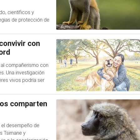
o, científicos y
egias de protección de
convivir con
ord
 al compañerismo con
s. Una investigación
eres vivos podría ser
ños comparten
ó el desempeño de
as Tsimane y