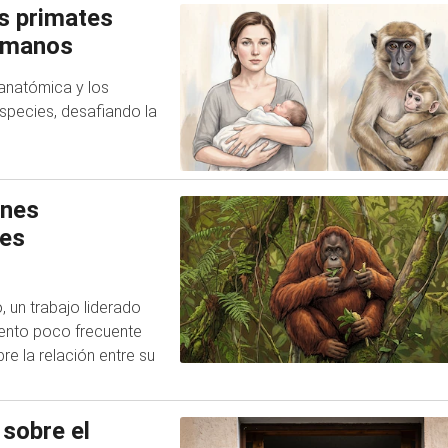
os primates
humanos
anatómica y los
especies, desafiando la
anes
des
un trabajo liderado
iento poco frecuente
e la relación entre su
 sobre el