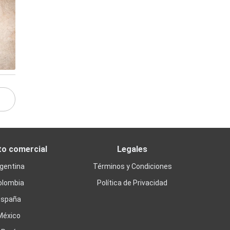
to comercial
Legales
gentina
Términos y Condiciones
olombia
Política de Privacidad
España
México