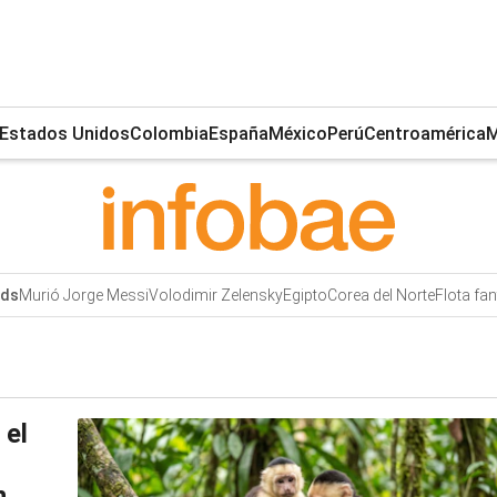
Estados Unidos
Colombia
España
México
Perú
Centroamérica
M
Murió Jorge Messi
Volodimir Zelensky
Egipto
Corea del Norte
Flota fa
nds
 el
s
n