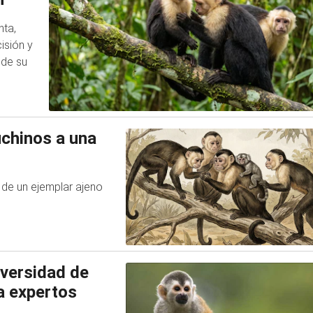
nta,
isión y
 de su
chinos a una
 de un ejemplar ajeno
iversidad de
a expertos