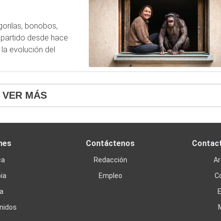
orilas, bonobos,
mpartido desde hace
la evolución del
VER MÁS
nes
Contáctenos
Contac
ca
Redacción
Ar
ia
Empleo
C
a
nidos