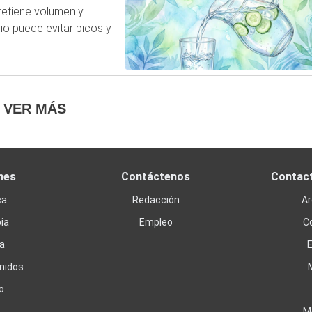
 retiene volumen y
rio puede evitar picos y
VER MÁS
nes
Contáctenos
Contac
ca
Redacción
Ar
ia
Empleo
C
a
nidos
o
M