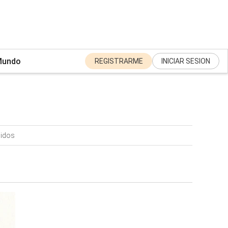
undo
REGISTRARME
INICIAR SESION
nidos