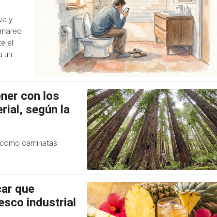
va y
e mareo
te el
a un
ner con los
rial, según la
as como caminatas
car que
esco industrial