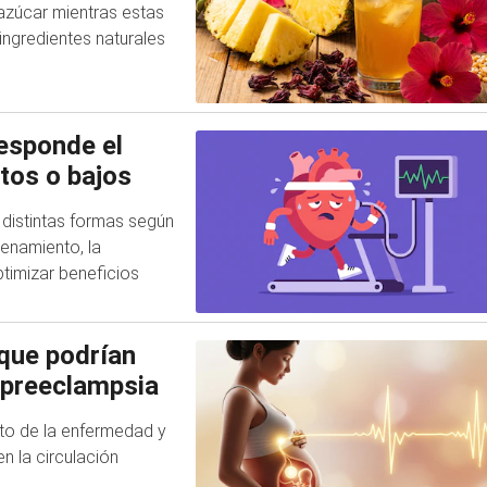
azúcar mientras estas
ngredientes naturales
responde el
tos o bajos
e distintas formas según
renamiento, la
ptimizar beneficios
que podrían
 preeclampsia
eto de la enfermedad y
n la circulación