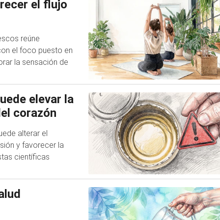
ecer el flujo
escos reúne
con el foco puesto en
orar la sensación de
uede elevar la
del corazón
ede alterar el
sión y favorecer la
tas científicas
alud