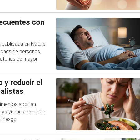
recuentes con
ón publicada en Nature
llones de personas,
ratorias de mayor
 y reducir el
alistas
alimentos aportan
al y ayudan a controlar
l riesgo