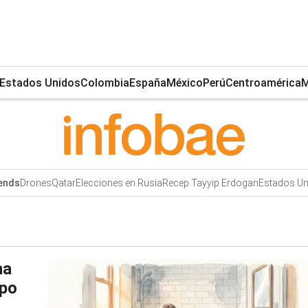
Estados Unidos
Colombia
España
México
Perú
Centroamérica
M
Drones
Qatar
Elecciones en Rusia
Recep Tayyip Erdogan
Estados U
ends
na
po