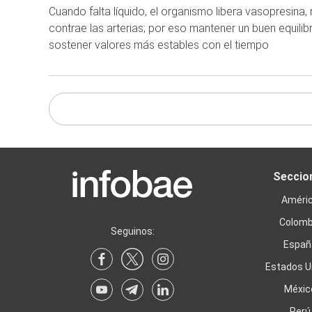
Cuando falta líquido, el organismo libera vasopresina,
contrae las arterias; por eso mantener un buen equilib
sostener valores más estables con el tiempo
Seccio
Améri
Colomb
Seguinos:
Españ
Estados U
Méxic
Perú