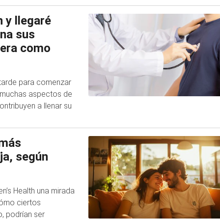
 y llegaré
ina sus
rera como
 tarde para comenzar
an muchas aspectos de
ntribuyen a llenar su
 más
ja, según
n’s Health una mirada
cómo ciertos
, podrían ser