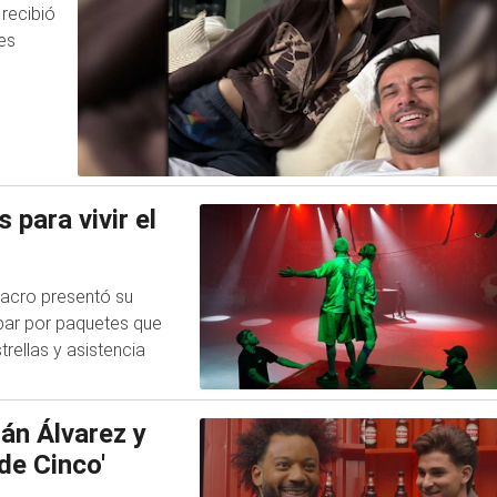
 recibió
es
s para vivir el
Macro presentó su
ipar por paquetes que
rellas y asistencia
án Álvarez y
de Cinco'