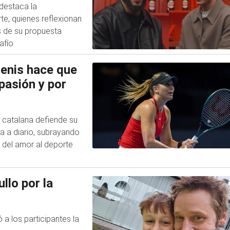
destaca la
te, quienes reflexionan
s de su propuesta
afío
tenis hace que
pasión y por
a catalana defiende su
sa a diario, subrayando
 del amor al deporte
llo por la
 a los participantes la