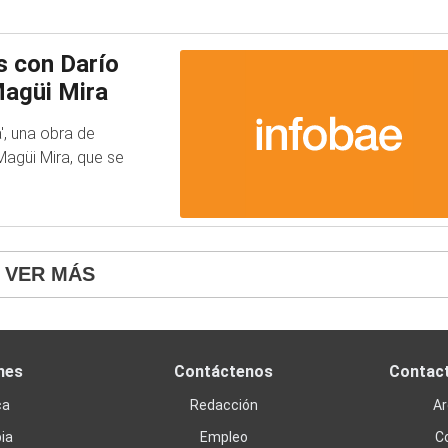
s con Darío
Magüi Mira
', una obra de
Magüi Mira, que se
VER MÁS
nes
Contáctenos
Contac
ca
Redacción
Ar
ia
Empleo
C