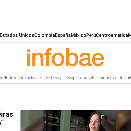
Estados Unidos
Colombia
España
México
Perú
Centroamérica
M
Drones
Rebeldes Hutíes
Recep Tayyip Erdogan
Elecciones en Rusia
B
ends
eiras
a”