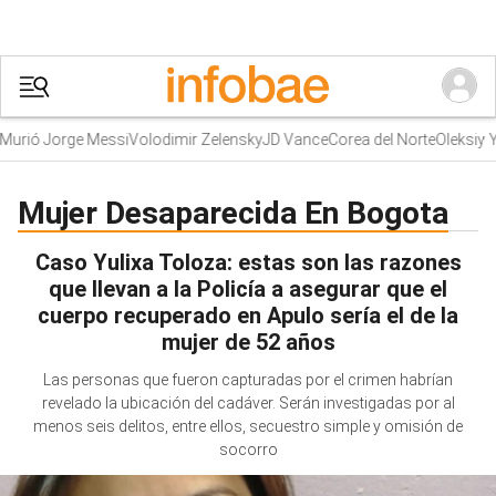
urió Jorge Messi
Volodimir Zelensky
JD Vance
Corea del Norte
Oleksiy Y
Mujer Desaparecida En Bogota
Caso Yulixa Toloza: estas son las razones
que llevan a la Policía a asegurar que el
cuerpo recuperado en Apulo sería el de la
mujer de 52 años
Las personas que fueron capturadas por el crimen habrían
revelado la ubicación del cadáver. Serán investigadas por al
menos seis delitos, entre ellos, secuestro simple y omisión de
socorro