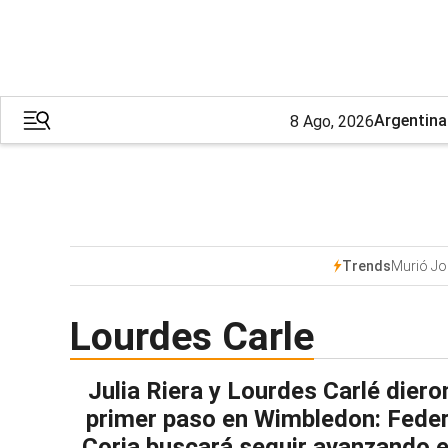
Argentina
8 Ago, 2026
Murió Jo
Trends
Lourdes Carle
Julia Riera y Lourdes Carlé diero
primer paso en Wimbledon: Feder
Coria buscará seguir avanzando e