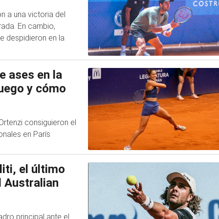
 a una victoria del
rada. En cambio,
e despidieron en la
e ases en la
juego y cómo
 Ortenzi consiguieron el
onales en París
ti, el último
l Australian
dro principal ante el