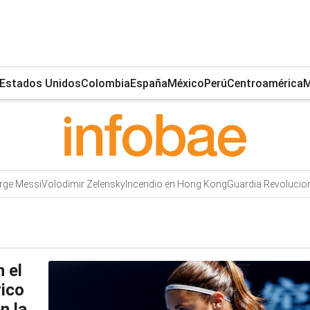
Estados Unidos
Colombia
España
México
Perú
Centroamérica
M
rge Messi
Volodimir Zelensky
Incendio en Hong Kong
Guardia Revolucion
n el
ico
n la