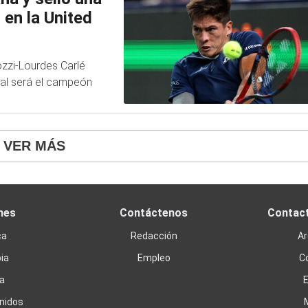
 en la United
ozzi-Lourdes Carlé
ival será el campeón
VER MÁS
nes
Contáctenos
Contac
ca
Redacción
Ar
ia
Empleo
C
a
nidos