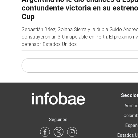
contundente victoria en su estreno
Cup
Sebastián Báez, Solana Sierra y la dupla Guido Andre
construyeron un 3-0 inapelable en Perth. El próximo r
defensor, Estados Unidos
Seccio
Améri
Colomb
Seguinos:
Españ
Estados U