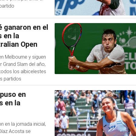
partido
 ganaron en el
 en la
tralian Open
en Melbourne y siguen
er Grand Slam del año,
todos los albicelestes
s partidos
 puso en
s en la
 en la jornada inicial,
 Díaz Acosta se