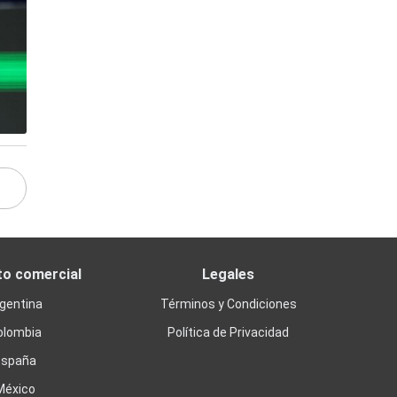
to comercial
Legales
gentina
Términos y Condiciones
olombia
Política de Privacidad
España
México