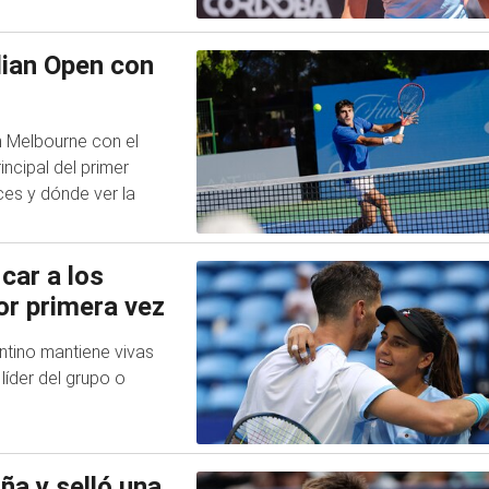
alian Open con
n Melbourne con el
incipal del primer
es y dónde ver la
car a los
or primera vez
ntino mantiene vivas
íder del grupo o
ña y selló una