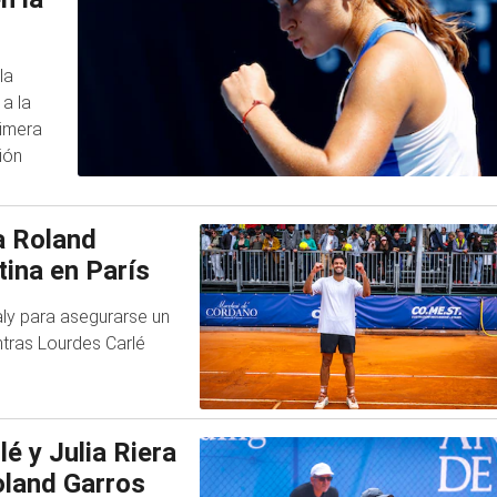
la
a la
rimera
ión
a Roland
tina en París
aly para asegurarse un
ntras Lourdes Carlé
é y Julia Riera
oland Garros