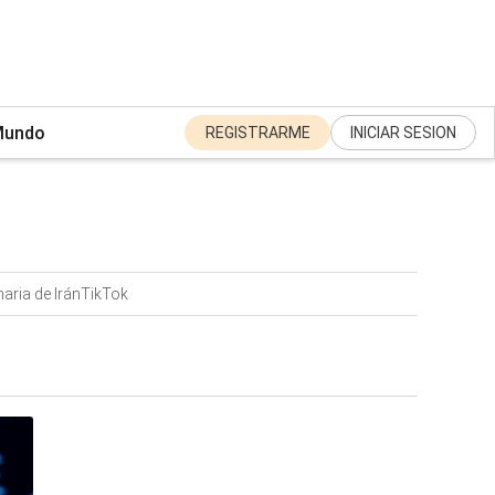
undo
REGISTRARME
INICIAR SESION
aria de Irán
TikTok