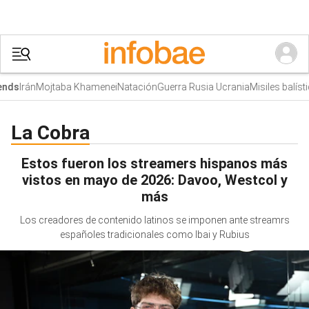
Irán
Mojtaba Khamenei
Natación
Guerra Rusia Ucrania
Misiles balísti
nds
La Cobra
Estos fueron los streamers hispanos más
vistos en mayo de 2026: Davoo, Westcol y
más
Los creadores de contenido latinos se imponen ante streamrs
españoles tradicionales como Ibai y Rubius