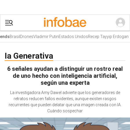
Brasil
Drones
Vladimir Putin
Estados Unidos
Recep Tayyip Erdogan
ends
Ia Generativa
6 señales ayudan a distinguir un rostro real
de uno hecho con inteligencia artificial,
según una experta
La investigadora Amy Dawel advierte que los generadores de
retratos reducen fallos evidentes, aunque existen rasgos
recurrentes que pueden delatar que una imagen creada con IA.
Cuándo sospechar