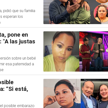
”
, pidió que su familia
s esperan los
a
ta, pone en
"A las justas
versión sobre un bebé
mir esa paternidad a
rse
sible
: “Si está,
 el posible embarazo