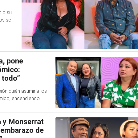
dio su
os se
a, pone
cómico:
 todo”
ión quién asumiría los
cómico, encendiendo
a y Monserrat
e embarazo de