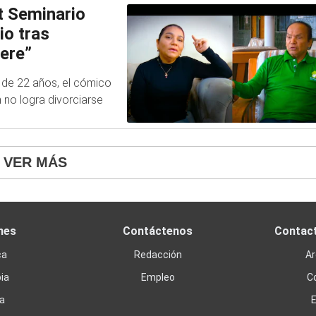
t Seminario
io tras
ere”
 de 22 años, el cómico
 no logra divorciarse
VER MÁS
nes
Contáctenos
Contac
ca
Redacción
Ar
ia
Empleo
C
a