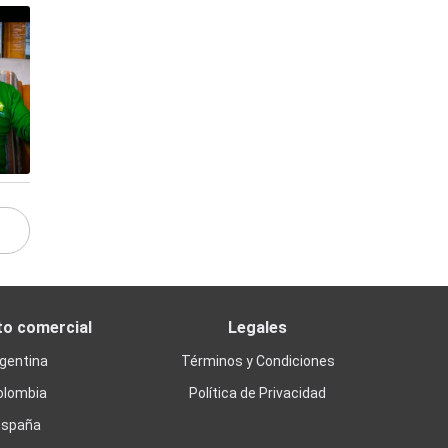
to comercial
Legales
gentina
Términos y Condiciones
olombia
Política de Privacidad
España