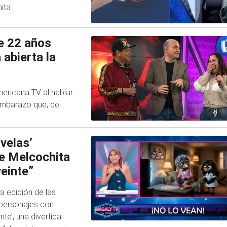
ita
e 22 años
 abierta la
ericana TV al hablar
embarazo que, de
velas’
de Melcochita
einte”
a edición de las
y personajes con
nte’, una divertida