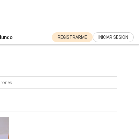
undo
REGISTRARME
INICIAR SESION
drones