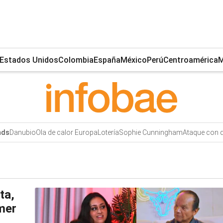
Estados Unidos
Colombia
España
México
Perú
Centroamérica
M
Danubio
Ola de calor Europa
Lotería
Sophie Cunningham
Ataque con 
nds
ta,
mer