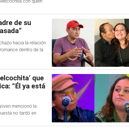
 Melcochita con quien
adre de su
yasada”
hazo hacia la relación
 romance dentro de la
elcochita’ que
ca: “Él ya está
a joven mencionó la
uesta no tardó en