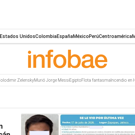
Estados Unidos
Colombia
España
México
Perú
Centroamérica
M
olodimir Zelensky
Murió Jorge Messi
Egipto
Flota fantasma
Incendio en
n
acán