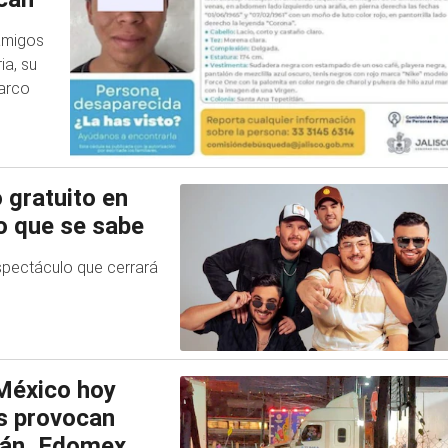
amigos
ia, su
narco
 gratuito en
lo que se sabe
spectáculo que cerrará
México hoy
as provocan
lán, Edomex