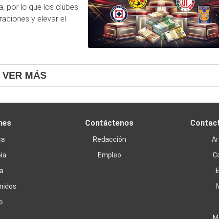
, por lo que los clubes
aciones y elevar el
VER MÁS
nes
Contáctenos
Contac
ca
Redacción
Ar
ia
Empleo
C
a
nidos
o
M