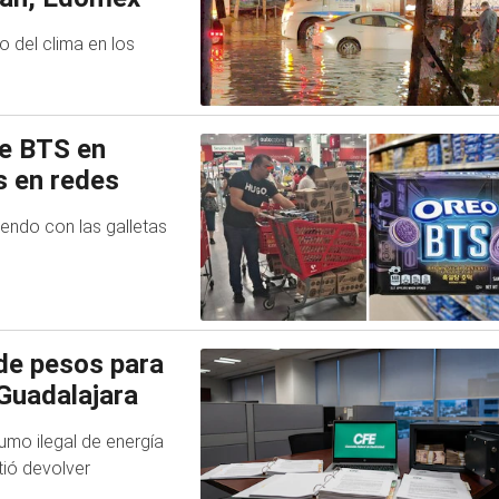
o del clima en los
de BTS en
s en redes
endo con las galletas
de pesos para
 Guadalajara
mo ilegal de energía
tió devolver