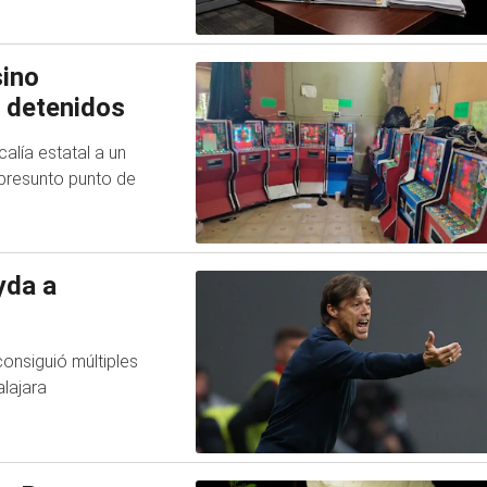
sino
4 detenidos
alía estatal a un
presunto punto de
yda a
consiguió múltiples
alajara