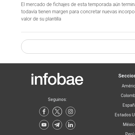
El mercado de fichajes de esta temporada aún termina
todavía tienen margen para concretar nuevas incorpor
valor de su plantilla
Seccio
Améri
Colomb
Seguinos:
Españ
Estados U
Méxic
Perú