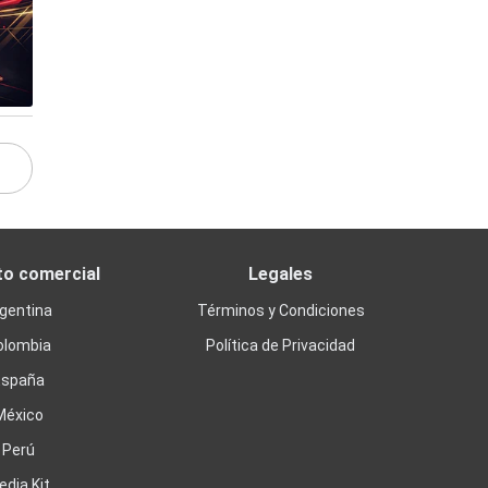
to comercial
Legales
gentina
Términos y Condiciones
olombia
Política de Privacidad
España
México
Perú
edia Kit