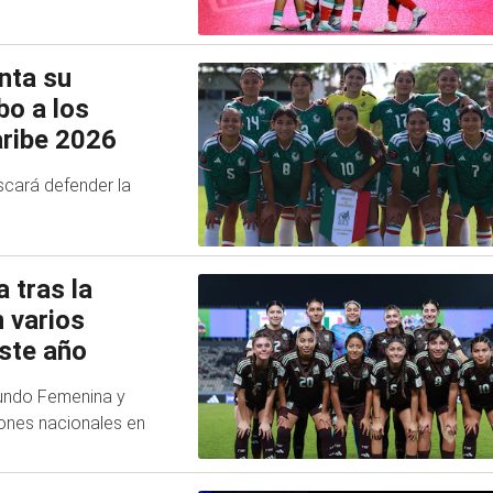
nta su
bo a los
ribe 2026
uscará defender la
 tras la
 varios
este año
Mundo Femenina y
iones nacionales en