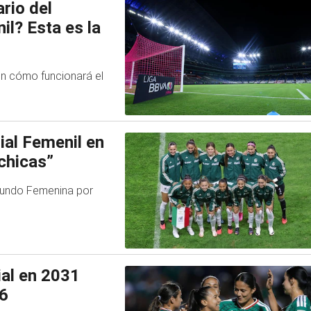
rio del
il? Esta es la
en cómo funcionará el
ial Femenil en
chicas”
l Mundo Femenina por
ial en 2031
26