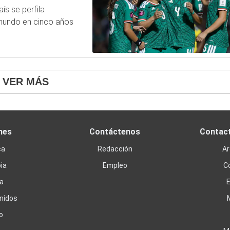
ís se perfila
 mundo en cinco años
VER MÁS
nes
Contáctenos
Contac
ca
Redacción
Ar
ia
Empleo
C
a
nidos
o