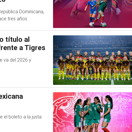
 República Dominicana,
ace tres años
 título al
rente a Tigres
e va del 2026 y
Mexicana
e el boleto a la justa