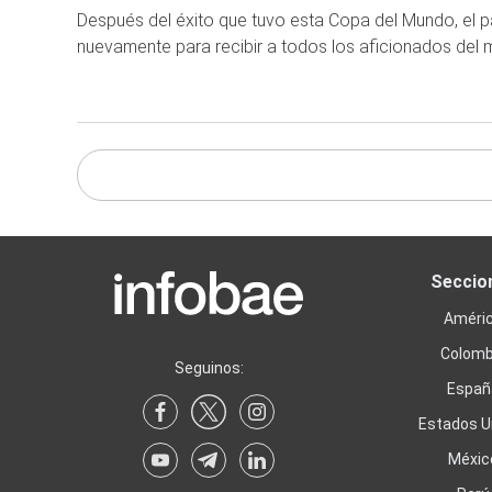
Después del éxito que tuvo esta Copa del Mundo, el pa
nuevamente para recibir a todos los aficionados del
Seccio
Améri
Colomb
Seguinos:
Españ
Estados U
Méxic