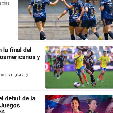
erdas
la final del
roamericanos y
orneo regional y
l debut de la
 Juegos
26