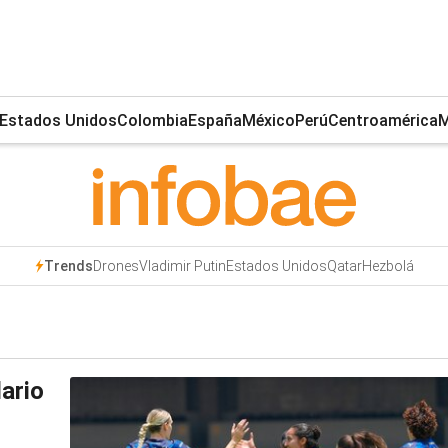
Estados Unidos
Colombia
España
México
Perú
Centroamérica
M
Drones
Vladimir Putin
Estados Unidos
Qatar
Hezbolá
Trends
dario