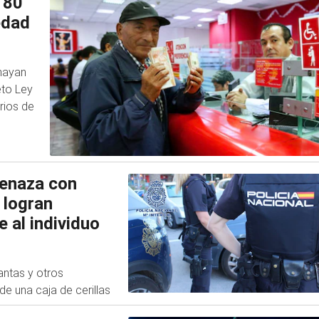
 80
edad
 hayan
eto Ley
rios de
menaza con
 logran
e al individuo
antas y otros
e una caja de cerillas