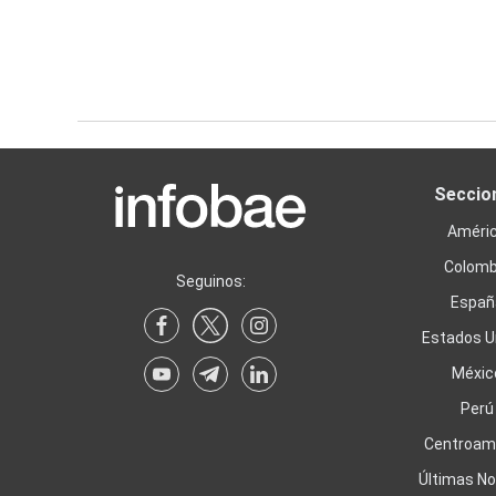
Seccio
Améri
Colomb
Seguinos:
Españ
Estados U
Méxic
Perú
Centroam
Últimas No