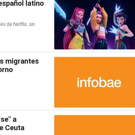
spañol latino
s de Netflix, sin
os migrantes
orno
rse" a
e Ceuta