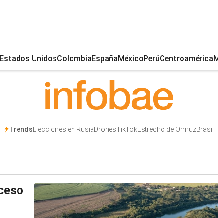
Estados Unidos
Colombia
España
México
Perú
Centroamérica
M
Elecciones en Rusia
Drones
TikTok
Estrecho de Ormuz
Brasil
Trends
oceso