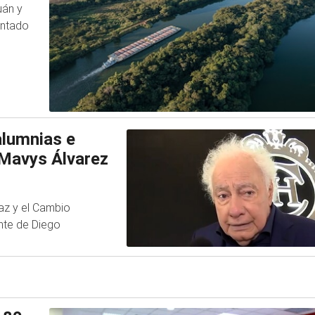
uán y
entado
alumnias e
e Mavys Álvarez
az y el Cambio
ante de Diego