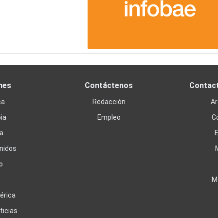
nes
Contáctenos
Contac
ca
Redacción
Ar
ia
Empleo
C
a
nidos
o
M
érica
ticias