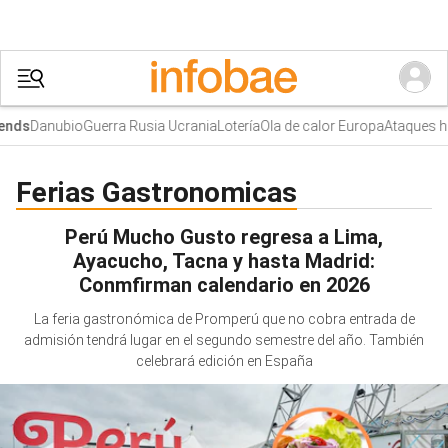
Danubio
Guerra Rusia Ucrania
Lotería
Ola de calor Europa
Ataques hu
nds
Ferias Gastronomicas
Perú Mucho Gusto regresa a Lima,
Ayacucho, Tacna y hasta Madrid:
Conmfirman calendario en 2026
La feria gastronómica de Promperú que no cobra entrada de
admisión tendrá lugar en el segundo semestre del año. También
celebrará edición en España