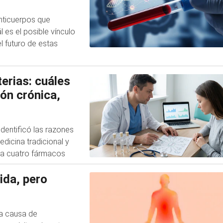
anticuerpos que
 es el posible vínculo
l futuro de estas
erias: cuáles
ión crónica,
dentificó las razones
dicina tradicional y
na cuatro fármacos
ida, pero
na causa de