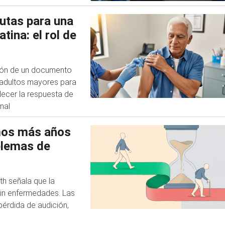
utas para una
tina: el rol de
ción de un documento
n adultos mayores para
lecer la respuesta de
nal
imos más años
blemas de
th señala que la
sin enfermedades. Las
érdida de audición,