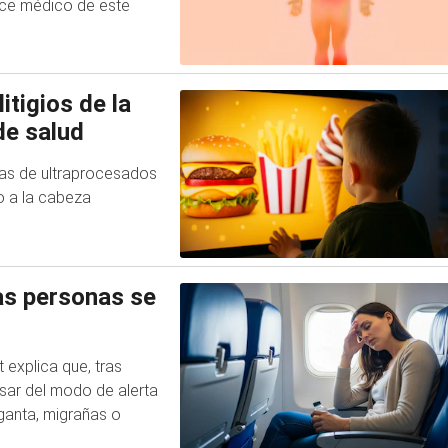
nce médico de este
tigios de la
de salud
as de ultraprocesados
o a la cabeza
as personas se
 explica que, tras
asar del modo de alerta
ganta, migrañas o