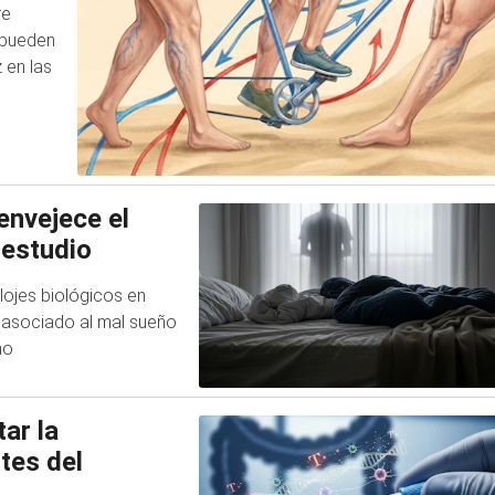
re
e pueden
z en las
envejece el
 estudio
lojes biológicos en
o asociado al mal sueño
mo
ar la
tes del