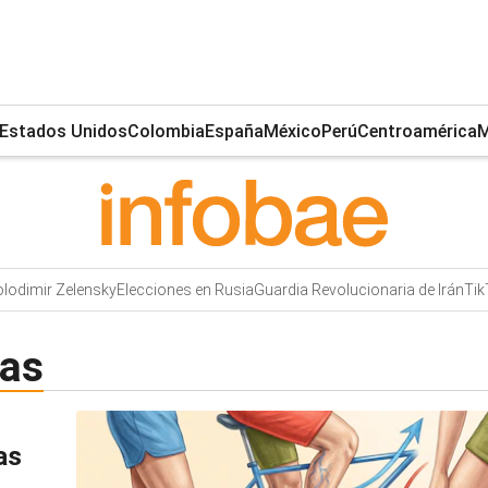
Estados Unidos
Colombia
España
México
Perú
Centroamérica
M
lodimir Zelensky
Elecciones en Rusia
Guardia Revolucionaria de Irán
Tik
cas
as