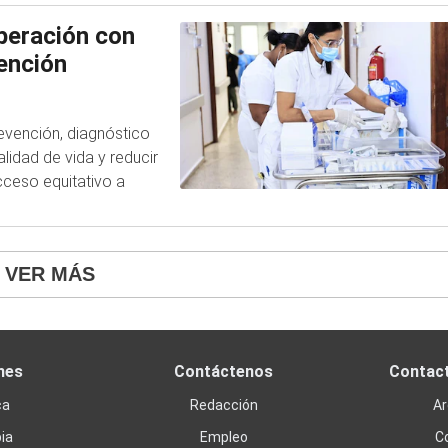
peración con
tención
evención, diagnóstico
idad de vida y reducir
cceso equitativo a
VER MÁS
nes
Contáctenos
Contac
ca
Redacción
Ar
ia
Empleo
C