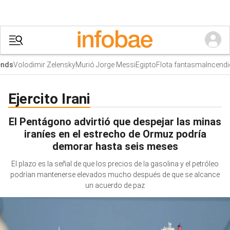
Volodimir Zelensky
Murió Jorge Messi
Egipto
Flota fantasma
Incendi
nds
Ejercito Irani
El Pentágono advirtió que despejar las minas
iraníes en el estrecho de Ormuz podría
demorar hasta seis meses
El plazo es la señal de que los precios de la gasolina y el petróleo
podrían mantenerse elevados mucho después de que se alcance
un acuerdo de paz