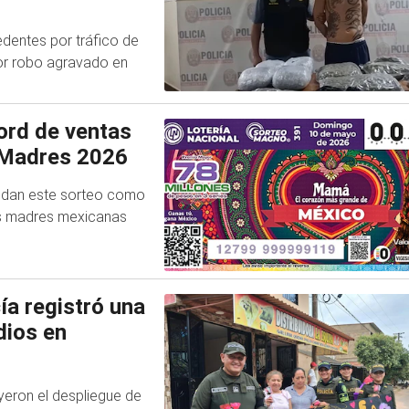
cedentes por tráfico de
or robo agravado en
ord de ventas
s Madres 2026
olidan este sorteo como
las madres mexicanas
ía registró una
dios en
yeron el despliegue de