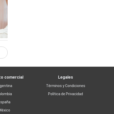
to comercial
Legales
gentina
Términos y Condiciones
olombia
Política de Privacidad
España
México