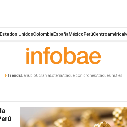
Estados Unidos
Colombia
España
México
Perú
Centroamérica
M
Danubio
Ucrania
Lotería
Ataque con drones
Ataques hutíes
Trends
la
Perú