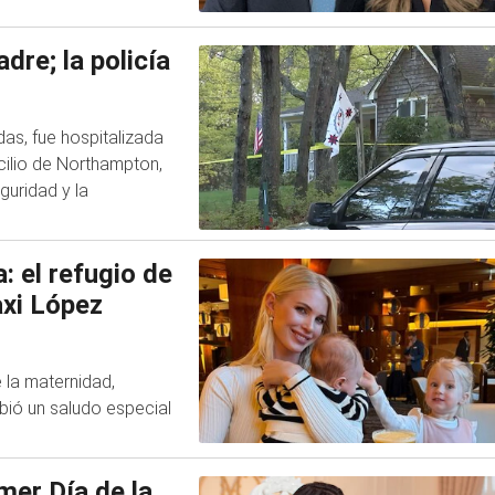
adre; la policía
das, fue hospitalizada
cilio de Northampton,
guridad y la
a: el refugio de
axi López
 la maternidad,
cibió un saludo especial
mer Día de la