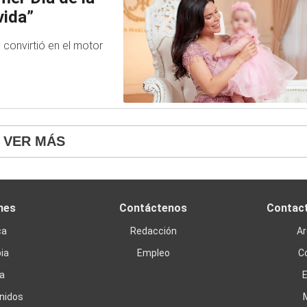
vida”
 convirtió en el motor
VER MÁS
nes
Contáctenos
Contac
ca
Redacción
Ar
ia
Empleo
C
a
nidos