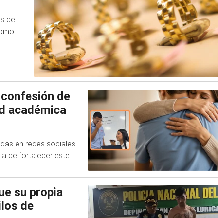
as de
como
 confesión de
ad académica
adas en redes sociales
ia de fortalecer este
ue su propia
ilos de