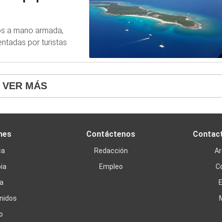
bos a mano armada,
ntadas por turistas
VER MÁS
nes
Contáctenos
Contac
ca
Redacción
Ar
ia
Empleo
C
a
nidos
o