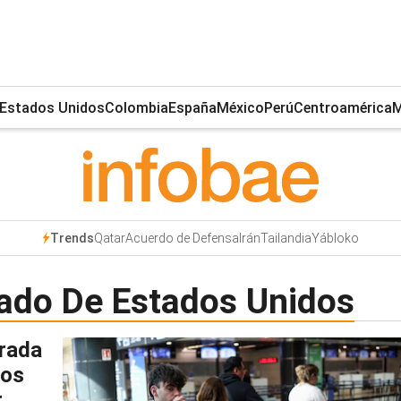
Estados Unidos
Colombia
España
México
Perú
Centroamérica
M
Qatar
Acuerdo de Defensa
Irán
Tailandia
Yábloko
Trends
tado De Estados Unidos
trada
dos
r