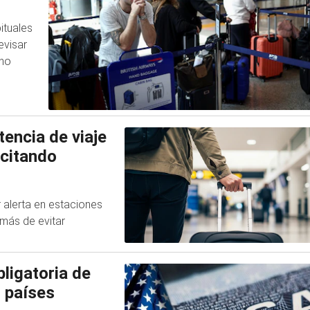
ituales
evisar
ino
encia de viaje
 citando
alerta en estaciones
emás de evitar
ligatoria de
 países