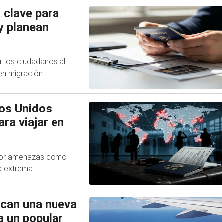
 clave para
y planean
r los ciudadanos al
 en migración
dos Unidos
ra viajar en
a por amenazas como
ia extrema
ocan una nueva
a un popular