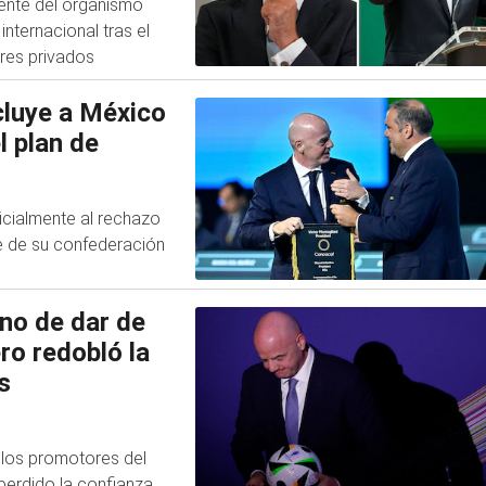
dente del organismo
internacional tras el
ores privados
cluye a México
l plan de
icialmente al rechazo
te de su confederación
ino de dar de
ro redobló la
s
 los promotores del
 perdido la confianza