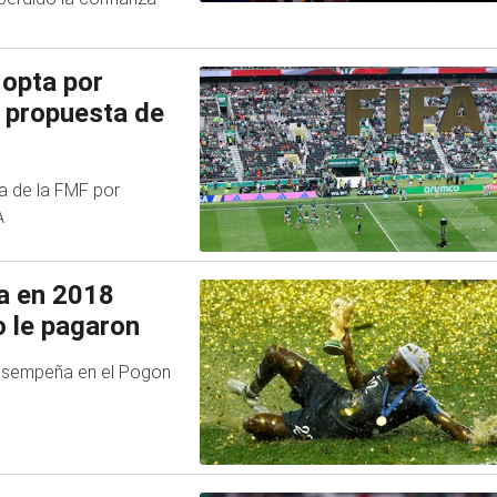
 opta por
u propuesta de
ra de la FMF por
A
a en 2018
o le pagaron
desempeña en el Pogon