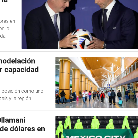
ores en
on la
ida
modelación
r capacidad
su posición como uno
aís y la región
Ollamani
 de dólares en