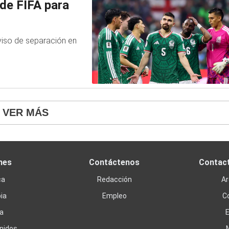
de FIFA para
viso de separación en
VER MÁS
nes
Contáctenos
Contac
ca
Redacción
Ar
ia
Empleo
C
a
nidos