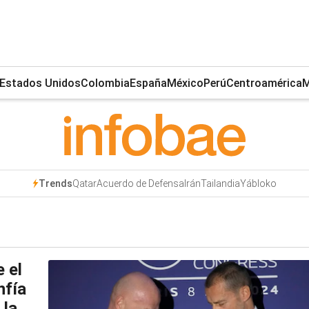
Estados Unidos
Colombia
España
México
Perú
Centroamérica
M
Qatar
Acuerdo de Defensa
Irán
Tailandia
Yábloko
Trends
e el
nfía
 la