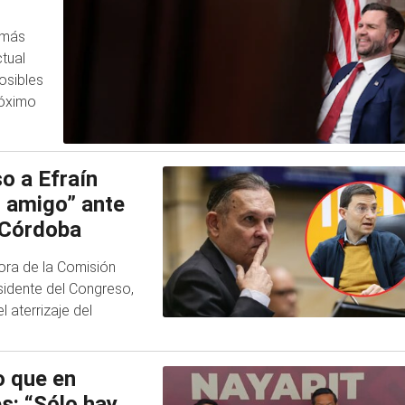
 más
tual
osibles
róximo
o a Efraín
o amigo” ante
e Córdoba
ora de la Comisión
esidente del Congreso,
l aterrizaje del
o que en
s: “Sólo hay