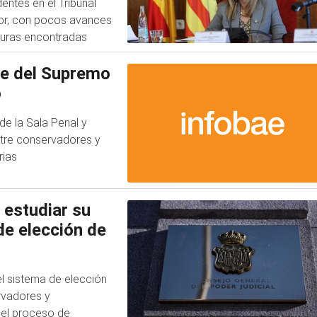
entes en el Tribunal
or, con pocos avances
turas encontradas
ve del Supremo
o
de la Sala Penal y
ntre conservadores y
rias
 estudiar su
de elección de
el sistema de elección
rvadores y
 el proceso de