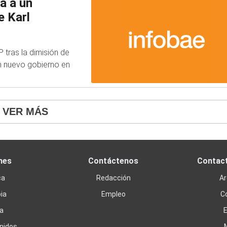
a a un
e Karl
 tras la dimisión de
n nuevo gobierno en
VER MÁS
nes
Contáctenos
Contac
ca
Redacción
Ar
ia
Empleo
C
a
nidos