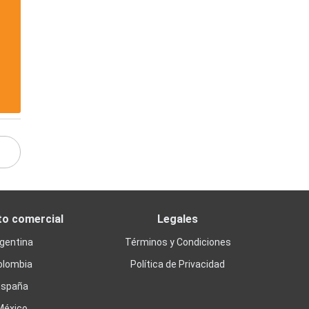
to comercial
Legales
gentina
Términos y Condiciones
olombia
Política de Privacidad
España
México