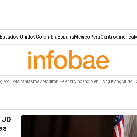
Estados Unidos
Colombia
España
México
Perú
Centroamérica
M
gipto
Flota fantasma
Volodimir Zelensky
Incendio en Hong Kong
Murió J
a JD
as